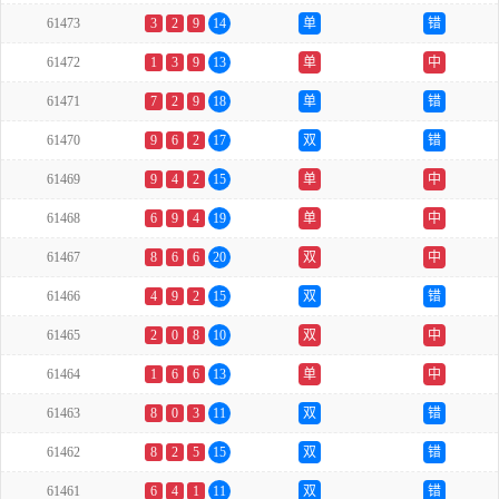
61473
3
2
9
14
单
错
61472
1
3
9
13
单
中
61471
7
2
9
18
单
错
61470
9
6
2
17
双
错
61469
9
4
2
15
单
中
61468
6
9
4
19
单
中
61467
8
6
6
20
双
中
61466
4
9
2
15
双
错
61465
2
0
8
10
双
中
61464
1
6
6
13
单
中
61463
8
0
3
11
双
错
61462
8
2
5
15
双
错
61461
6
4
1
11
双
错