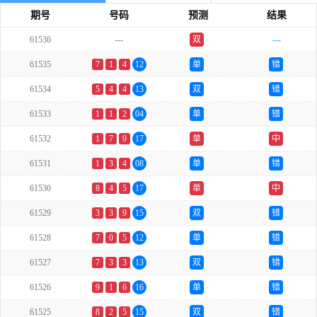
期号
号码
预测
结果
61536
---
双
---
61535
7
1
4
12
单
错
61534
5
4
4
13
双
错
61533
1
1
2
04
单
错
61532
1
7
9
17
单
中
61531
1
3
4
08
单
错
61530
8
4
5
17
单
中
61529
3
3
9
15
双
错
61528
7
0
5
12
单
错
61527
7
3
3
13
双
错
61526
9
1
6
16
单
错
61525
8
2
5
15
双
错