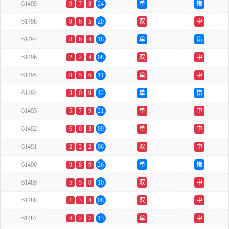
61499
9
7
8
24
单
错
61498
9
6
5
20
双
中
61497
8
6
4
18
单
错
61496
2
2
4
08
双
中
61495
0
5
6
11
单
中
61494
3
0
9
12
单
错
61493
5
7
9
21
单
中
61492
6
0
3
09
单
中
61491
2
2
2
06
双
中
61490
9
8
9
26
单
错
61489
5
5
0
10
双
中
61488
1
3
4
08
双
中
61487
4
2
7
13
单
中