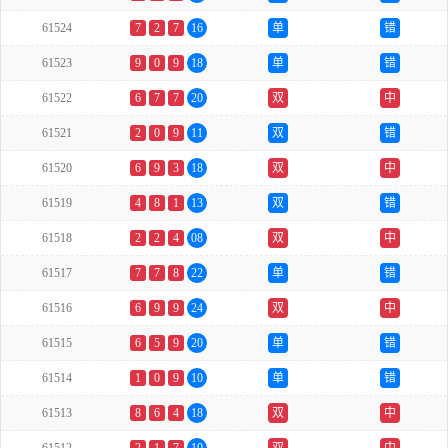
61524
7
2
7
16
单
错
61523
9
0
9
18
单
错
61522
6
7
7
20
双
中
61521
2
0
9
11
双
错
61520
6
9
3
18
双
中
61519
4
8
1
13
双
错
61518
2
2
4
08
双
中
61517
7
7
8
22
单
错
61516
6
9
9
24
双
中
61515
6
5
9
20
单
错
61514
1
0
9
10
单
错
61513
8
6
4
18
双
中