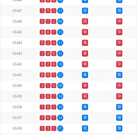
61448
2
6
8
16
单
错
61447
1
9
5
15
双
错
61446
0
2
2
04
双
中
61445
8
0
7
15
单
中
61444
9
2
4
15
单
中
61443
1
4
6
11
单
中
61442
8
2
9
19
单
中
61441
8
9
5
22
单
错
61440
4
1
4
09
单
中
61439
1
6
7
14
双
中
61438
7
8
1
16
单
错
61437
1
6
7
14
单
错
61436
3
3
1
07
双
错