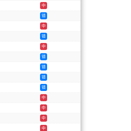
中
错
中
错
中
错
错
错
错
中
中
中
中