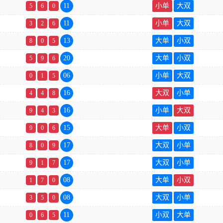
11
小单
大双
5
6
0
11
小单
大双
3
2
6
13
大单
小双
8
0
5
20
大单
小双
5
9
6
06
小单
大双
0
1
5
16
大双
小单
4
4
8
16
小单
大双
9
4
3
15
大单
小双
9
0
6
17
大双
小单
8
0
9
17
大双
小单
9
1
7
08
大单
小双
1
7
0
08
大双
小单
3
5
0
11
小双
大单
0
6
5