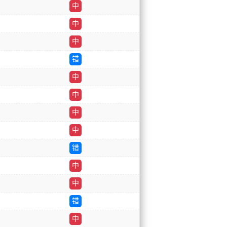
中
中
中
错
中
中
中
中
错
中
中
错
中