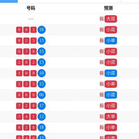
号码
预测
---
殺
大双
18
殺
小双
9
6
3
13
殺
小单
8
2
3
15
殺
小双
0
7
8
13
殺
小双
2
9
2
10
殺
小双
1
0
9
15
殺
小单
5
5
5
06
殺
小双
0
6
0
17
殺
小双
7
2
8
12
殺
大单
7
4
1
18
殺
小单
8
2
8
12
殺
小单
0
4
8