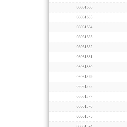
08061386
08061385
08061384
08061383
08061382
08061381
08061380
08061379
08061378
08061377
08061376
08061375
08061374