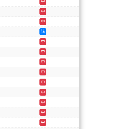
中
中
中
错
中
中
中
中
中
中
中
中
中