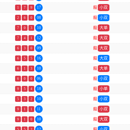
17
殺
小双
1
7
9
08
殺
小双
2
6
0
10
殺
大单
7
0
3
12
殺
大双
7
4
1
09
殺
大双
6
3
0
16
殺
大双
6
5
5
10
殺
大单
6
1
3
06
殺
小双
6
0
0
18
殺
小单
9
5
4
10
殺
小双
5
3
2
11
殺
小双
9
1
1
10
殺
大双
9
1
0
12
殺
小双
5
5
2