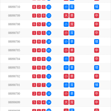
08090710
8
2
5
15
小
双
错
08090709
1
5
9
15
大
单
中
08090708
6
5
7
18
小
双
中
08090707
1
5
5
11
小
双
中
08090706
4
9
5
18
小
单
错
08090705
1
4
0
05
小
单
中
08090704
2
4
9
15
小
单
中
08090703
7
9
6
22
小
单
错
08090702
9
1
1
11
小
单
中
08090701
3
7
7
17
小
双
错
08090700
2
4
4
10
小
单
中
08090699
5
5
4
14
大
双
中