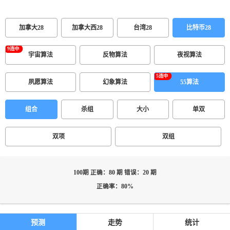
加拿大28
加拿大西28
台湾28
比特币28
宇宙算法
反物算法
夜视算法
夙愿算法
幻象算法
55算法
组合
杀组
大小
单双
双项
双组
100期 正确：80 期 错误：20 期
正确率：80%
预测
走势
统计