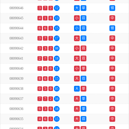
08090646
3
7
2
12
大
单
错
08090645
4
1
8
13
小
双
中
08090644
6
6
3
15
小
双
错
08090643
3
7
7
17
大
双
中
08090642
3
3
2
08
小
双
中
08090641
2
7
9
18
大
双
中
08090640
7
4
0
11
小
单
中
08090639
8
6
1
15
大
双
中
08090638
0
5
0
05
大
单
中
08090637
7
7
2
16
大
单
中
08090636
6
3
9
18
大
单
中
08090635
4
6
5
15
大
双
中