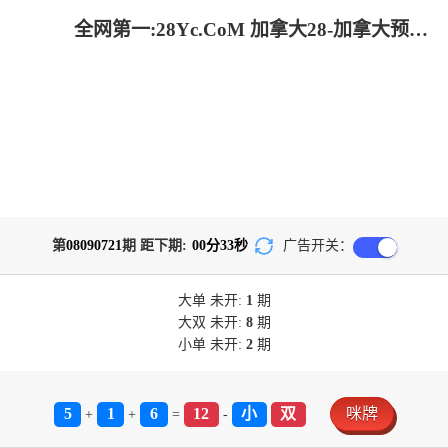
全网第一:28Yc.CoM 加拿大28-加拿大预测|加拿大PC在线预测|加拿大PC结果查询|28在线预测咪牌查询_专注研究咪牌_加拿大2.8_官方数据!
第
08090721
期 距下期:
00
分
32
秒
广告开关：
大单
未开:
1
期
大双
未开:
8
期
小单
未开:
2
期
5
1
6
12
小
双
咪牌
+
+
=
-