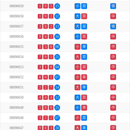
08090659
1
9
5
15
小
双
错
08090658
1
9
2
12
大
双
中
08090657
3
8
2
13
大
双
错
08090656
9
4
3
16
小
双
中
08090655
5
3
0
08
小
单
中
08090654
7
9
5
21
大
双
中
08090653
3
1
0
04
小
双
中
08090652
6
0
1
07
小
单
中
08090651
5
2
7
14
大
单
中
08090650
4
4
4
12
大
双
中
08090649
5
8
8
21
小
单
中
08090648
3
2
2
07
小
双
中
08090647
9
8
3
20
大
单
中