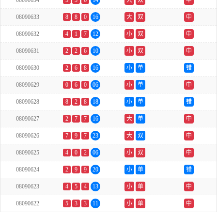
08090634
5
3
6
14
大
双
中
08090633
8
8
0
16
大
双
中
08090632
4
1
7
12
小
双
中
08090631
2
2
6
10
小
双
中
08090630
2
6
8
16
小
单
错
08090629
0
6
0
06
小
单
中
08090628
8
2
8
18
小
单
错
08090627
2
7
7
16
大
单
中
08090626
7
9
7
23
大
双
中
08090625
4
0
2
06
小
双
中
08090624
2
9
9
20
小
单
错
08090623
4
5
4
13
小
单
中
08090622
5
3
3
11
小
单
中