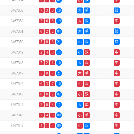
3467354
5
2
0
07
小
双
中
3467353
7
3
0
10
大
单
错
3467352
7
6
6
19
大
双
中
3467351
0
2
2
04
大
单
错
3467350
5
8
8
21
小
双
错
3467349
2
4
8
14
小
双
中
3467348
7
2
1
10
大
双
中
3467347
5
9
7
21
大
单
中
3467346
0
3
7
10
小
双
中
3467345
0
0
2
02
小
双
中
3467344
2
6
3
11
大
单
中
3467343
2
4
3
09
小
单
中
3467342
4
1
4
09
小
双
中