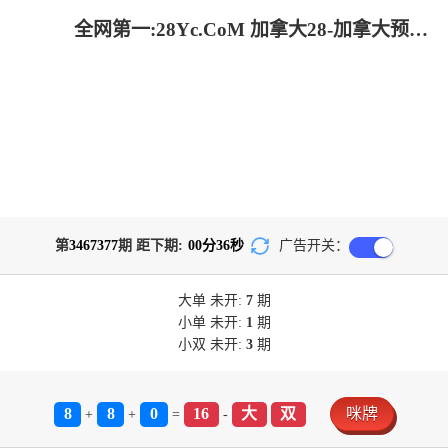
全网第一:28Yc.CoM 加拿大28-加拿大预测|加拿大PC在线预测|加拿大PC结果查询|28在线预测咪牌查询_专注研究咪牌_加拿大2.8_官方数据!
第
3467377
期 距下期:
00
分
36
秒
广告开关：
大单
未开:
7
期
小单
未开:
1
期
小双
未开:
3
期
8
8
0
16
大
双
咪牌
+
+
=
-