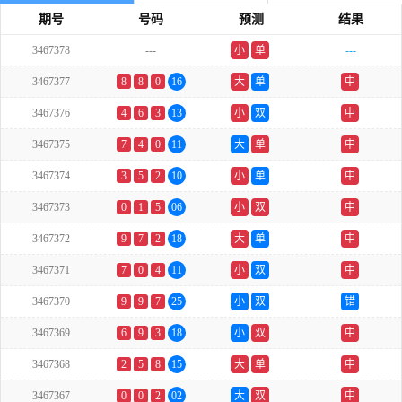
期号
号码
预测
结果
3467378
---
小
单
---
3467377
8
8
0
16
大
单
中
3467376
4
6
3
13
小
双
中
3467375
7
4
0
11
大
单
中
3467374
3
5
2
10
小
单
中
3467373
0
1
5
06
小
双
中
3467372
9
7
2
18
大
单
中
3467371
7
0
4
11
小
双
中
3467370
9
9
7
25
小
双
错
3467369
6
9
3
18
小
双
中
3467368
2
5
8
15
大
单
中
3467367
0
0
2
02
大
双
中