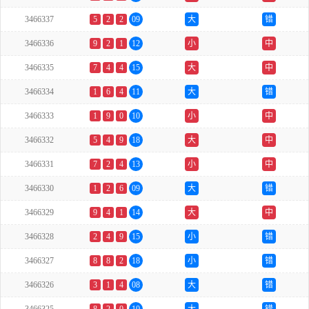
3466337
5
2
2
09
大
错
3466336
9
2
1
12
小
中
3466335
7
4
4
15
大
中
3466334
1
6
4
11
大
错
3466333
1
9
0
10
小
中
3466332
5
4
9
18
大
中
3466331
7
2
4
13
小
中
3466330
1
2
6
09
大
错
3466329
9
4
1
14
大
中
3466328
2
4
9
15
小
错
3466327
8
8
2
18
小
错
3466326
3
1
4
08
大
错