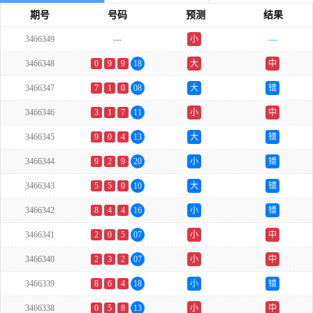
期号
号码
预测
结果
3466349
---
小
---
单
3466348
0
9
9
18
大
中
3466347
7
1
0
08
大
错
3466346
3
1
7
11
小
中
3466345
9
0
4
13
大
错
3466344
9
2
9
20
小
错
3466343
5
5
0
10
大
错
3466342
8
4
4
16
小
错
3466341
2
0
5
07
小
中
3466340
2
3
2
07
小
中
3466339
8
6
4
18
小
错
3466338
0
5
8
13
小
中