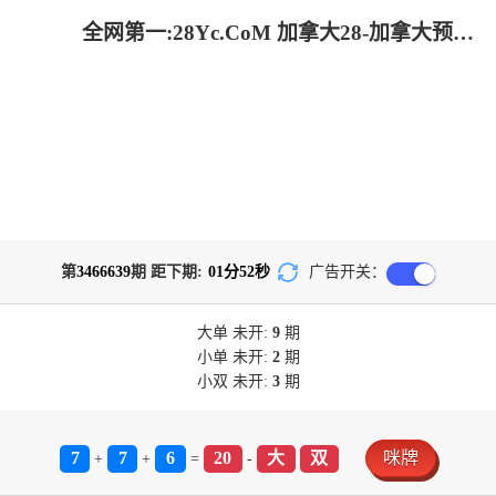
全网第一:28Yc.CoM 加拿大28-加拿大预测|加拿大PC在线预测|加拿大PC结果查询|28在线预测咪牌查询_专注研究咪牌_加拿大2.8_官方数据!
第
3466639
期 距下期:
01
分
51
秒
广告开关：
大单
未开:
9
期
小单
未开:
2
期
小双
未开:
3
期
7
7
6
20
大
双
咪牌
+
+
=
-