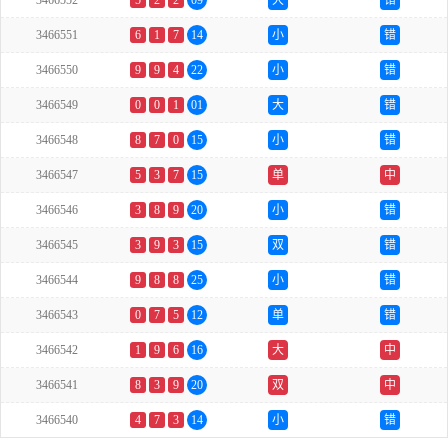
3466552
5
2
2
09
大
错
3466551
6
1
7
14
小
错
3466550
9
9
4
22
小
错
3466549
0
0
1
01
大
错
3466548
8
7
0
15
小
错
3466547
5
3
7
15
单
中
3466546
3
8
9
20
小
错
3466545
3
9
3
15
双
错
3466544
9
8
8
25
小
错
3466543
0
7
5
12
单
错
3466542
1
9
6
16
大
中
3466541
8
3
9
20
双
中
3466540
4
7
3
14
小
错