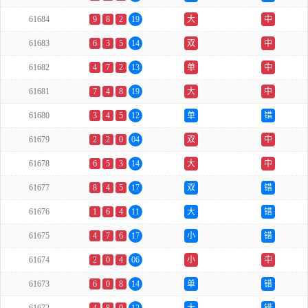
61684
9
8
2
19
大
中
61683
6
3
5
14
双
中
61682
4
7
2
13
单
中
61681
7
4
8
19
大
中
61680
3
4
5
12
单
错
61679
2
2
0
04
双
中
61678
6
5
3
14
大
中
61677
8
4
5
17
双
错
61676
1
6
4
11
大
错
61675
4
7
6
17
小
错
61674
2
0
4
06
小
中
61673
6
0
8
14
单
错