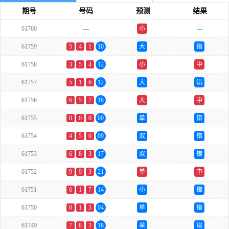
期号
号码
预测
结果
61760
---
小
---
61759
5
4
1
10
大
错
61758
3
5
4
12
小
中
61757
5
1
6
12
大
错
61756
6
5
7
18
大
中
61755
0
0
0
00
单
错
61754
4
5
0
09
双
错
61753
6
8
3
17
双
错
61752
9
9
3
21
单
中
61751
6
1
7
14
小
错
61750
0
1
3
04
单
错
61749
7
8
3
18
单
错