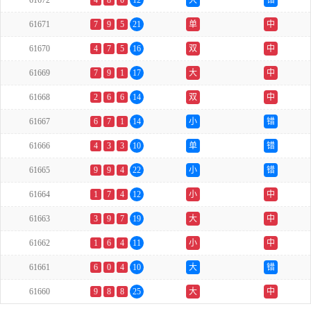
61672
4
8
0
12
大
错
61671
7
9
5
21
单
中
61670
4
7
5
16
双
中
61669
7
9
1
17
大
中
61668
2
6
6
14
双
中
61667
6
7
1
14
小
错
61666
4
3
3
10
单
错
61665
9
9
4
22
小
错
61664
1
7
4
12
小
中
61663
3
9
7
19
大
中
61662
1
6
4
11
小
中
61661
6
0
4
10
大
错
61660
9
8
8
25
大
中