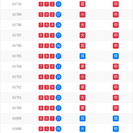
61710
3
7
2
12
双
中
61709
5
0
2
07
小
中
61708
7
8
9
24
大
中
61707
9
5
3
17
大
中
61706
1
5
0
06
双
中
61705
7
8
2
17
双
错
61704
7
4
0
11
单
中
61703
4
5
1
10
小
中
61702
3
3
9
15
单
中
61701
9
8
8
25
大
中
61700
6
3
8
17
单
中
61699
8
6
7
21
双
错
61698
0
1
7
08
大
错