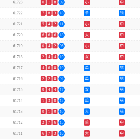
61723
0
1
8
09
小
中
61722
7
8
3
18
单
错
61721
5
4
2
11
小
中
61720
6
6
6
18
大
中
61719
0
4
2
06
小
中
61718
2
4
4
10
双
中
61717
4
6
0
10
单
错
61716
2
2
0
04
单
错
61715
9
4
4
17
双
错
61714
1
3
8
12
单
错
61713
0
1
9
10
大
错
61712
2
7
6
15
单
中
61711
6
7
3
16
大
中