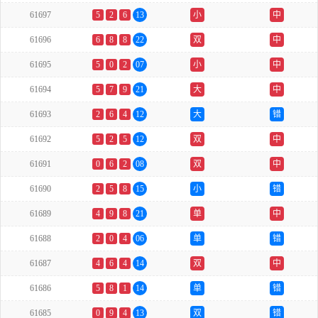
61697
5
2
6
13
小
中
61696
6
8
8
22
双
中
61695
5
0
2
07
小
中
61694
5
7
9
21
大
中
61693
2
6
4
12
大
错
61692
5
2
5
12
双
中
61691
0
6
2
08
双
中
61690
2
5
8
15
小
错
61689
4
9
8
21
单
中
61688
2
0
4
06
单
错
61687
4
6
4
14
双
中
61686
5
8
1
14
单
错
61685
0
9
4
13
双
错