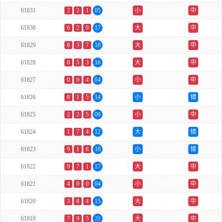
61831
2
2
1
05
小
中
61830
6
2
9
17
大
中
61829
8
3
7
18
大
中
61828
8
5
3
16
大
中
61827
0
0
4
04
小
中
61826
8
1
5
14
小
错
61825
2
2
5
09
小
中
61824
1
7
4
12
大
错
61823
9
1
8
18
小
错
61822
9
7
1
17
大
中
61821
4
0
0
04
小
中
61820
3
8
4
15
大
中
61819
7
9
5
21
大
中