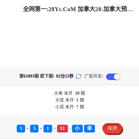
全网第一:28Yc.CoM 加拿大28-加拿大预测|加拿大PC在线预测|加拿大PC结果查询|28在线预测咪牌查询_专注研究咪牌_加拿大2.8_官方数据!
第
61893
期 距下期:
02
分
20
秒
广告开关：
大单
未开:
10
期
大双
未开:
1
期
小双
未开:
7
期
5
5
1
11
小
单
咪牌
+
+
=
-