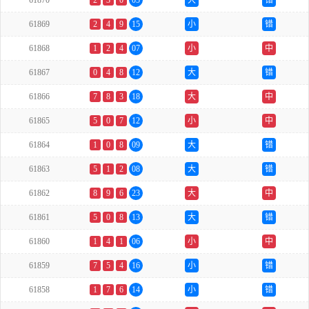
61870
2
3
0
05
大
错
61869
2
4
9
15
小
错
61868
1
2
4
07
小
中
61867
0
4
8
12
大
错
61866
7
8
3
18
大
中
61865
5
0
7
12
小
中
61864
1
0
8
09
大
错
61863
5
1
2
08
大
错
61862
8
9
6
23
大
中
61861
5
0
8
13
大
错
61860
1
4
1
06
小
中
61859
7
5
4
16
小
错
61858
1
7
6
14
小
错