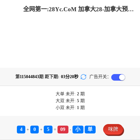
全网第一:28Yc.CoM 加拿大28-加拿大预测|加拿大PC在线预测|加拿大PC结果查询|28在线预测咪牌查询_专注研究咪牌_加拿大2.8_官方数据!
第
115044843
期 距下期:
03
分
20
秒
广告开关：
大单
未开:
2
期
大双
未开:
5
期
小双
未开:
1
期
4
0
5
09
小
单
咪牌
+
+
=
-