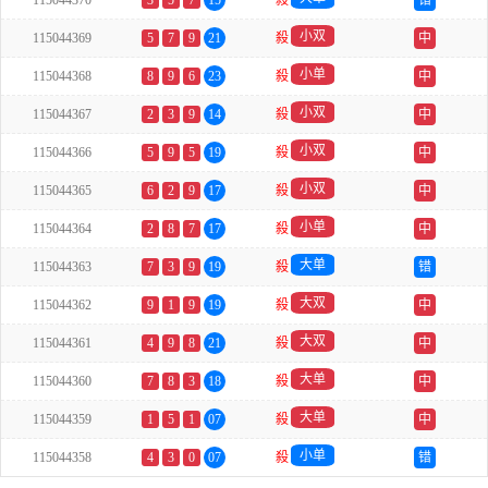
115044370
3
5
7
15
殺
错
小双
115044369
5
7
9
21
殺
中
小单
115044368
8
9
6
23
殺
中
小双
115044367
2
3
9
14
殺
中
小双
115044366
5
9
5
19
殺
中
小双
115044365
6
2
9
17
殺
中
小单
115044364
2
8
7
17
殺
中
大单
115044363
7
3
9
19
殺
错
大双
115044362
9
1
9
19
殺
中
大双
115044361
4
9
8
21
殺
中
大单
115044360
7
8
3
18
殺
中
大单
115044359
1
5
1
07
殺
中
小单
115044358
4
3
0
07
殺
错