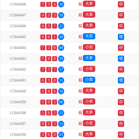
大单
115044408
7
5
4
16
殺
中
大单
115044407
4
3
3
10
殺
中
大单
115044406
0
5
7
12
殺
中
大双
115044405
9
6
1
16
殺
错
小双
115044404
7
2
0
09
殺
中
大单
115044403
7
4
8
19
殺
错
小双
115044402
7
3
7
17
殺
中
小单
115044401
0
3
8
11
殺
错
大单
115044400
2
8
6
16
殺
中
小单
115044399
5
0
1
06
殺
中
大单
115044398
2
8
2
12
殺
中
小双
115044397
9
1
3
13
殺
中
大单
115044396
3
0
0
03
殺
中