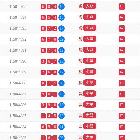
大双
115044395
6
0
4
10
殺
中
小双
115044394
6
5
4
15
殺
中
小双
115044393
8
7
2
17
殺
中
大单
115044392
6
7
9
22
殺
中
大双
115044391
8
7
4
19
殺
中
小单
115044390
3
6
7
16
殺
中
小单
115044389
2
6
9
17
殺
中
小单
115044388
0
1
5
06
殺
中
小单
115044387
9
0
1
10
殺
中
大单
115044386
3
9
0
12
殺
中
大双
115044385
1
4
5
10
殺
中
小双
115044384
6
5
0
11
殺
中
大单
115044383
1
6
1
08
殺
中