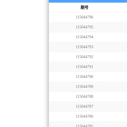
期号
115044796
115044795
115044794
115044793
115044792
115044791
115044790
115044789
115044788
115044787
115044786
115044785