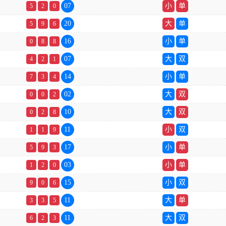
07
小
单
5
2
0
20
大
单
5
9
6
16
小
单
0
8
8
07
大
双
4
2
1
14
小
单
7
3
4
02
大
双
0
0
2
10
大
双
0
2
8
11
小
双
1
1
9
17
小
单
5
9
3
03
小
单
1
2
0
15
小
双
9
0
6
11
大
单
3
3
5
11
大
双
6
2
3