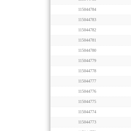
115044784
115044783
115044782
115044781
115044780
115044779
115044778
115044777
115044776
115044775
115044774
115044773