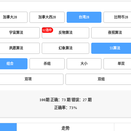
加拿大28
加拿大西28
台湾28
比特币28
宇宙算法
反物算法
夜视算法
夙愿算法
幻象算法
55算法
组合
杀组
大小
单双
双项
双组
100期 正确：73 期 错误：27 期
正确率：73%
走势