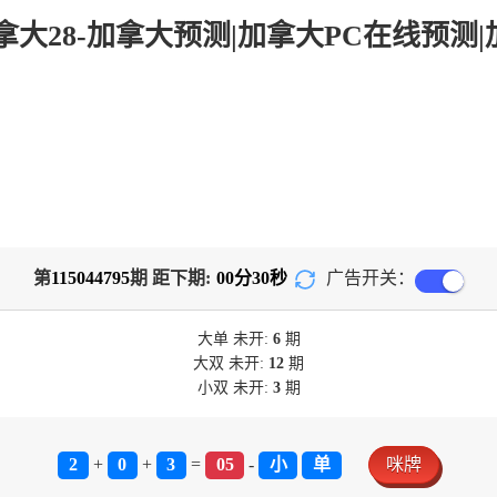
第
115044795
期 距下期:
00
分
30
秒
广告开关：
大单
未开:
6
期
大双
未开:
12
期
小双
未开:
3
期
2
+
0
+
3
=
05
-
小
单
咪牌