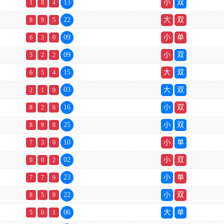
13
小
双
1
8
4
22
大
双
8
9
5
09
小
单
6
3
0
09
小
双
5
2
2
15
大
双
6
5
4
03
大
双
2
1
0
16
小
双
8
2
6
25
小
双
8
9
8
10
小
单
7
3
0
02
小
双
0
0
2
23
小
单
7
7
9
22
小
双
8
5
9
06
大
单
5
0
1