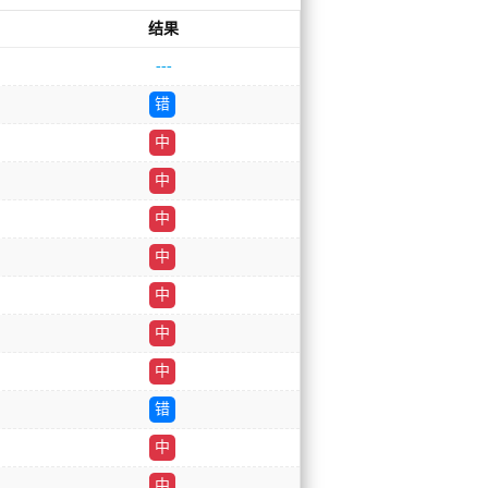
结果
---
错
中
中
中
中
中
中
中
错
中
中