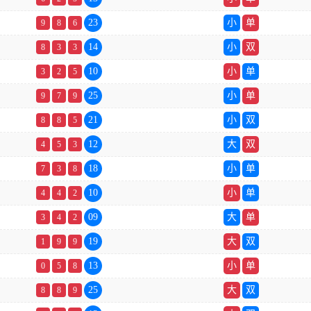
23
小
单
9
8
6
14
小
双
8
3
3
10
小
单
3
2
5
25
小
单
9
7
9
21
小
双
8
8
5
12
大
双
4
5
3
18
小
单
7
3
8
10
小
单
4
4
2
09
大
单
3
4
2
19
大
双
1
9
9
13
小
单
0
5
8
25
大
双
8
8
9