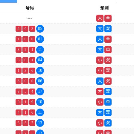
号码
预测
---
大
单
05
大
双
2
0
3
01
大
单
1
0
0
11
大
单
8
2
1
04
小
双
3
0
1
10
小
双
1
3
6
06
大
双
6
0
0
17
大
双
8
5
4
10
小
单
0
1
9
11
大
双
4
1
6
13
小
双
3
3
7
13
小
单
6
2
5