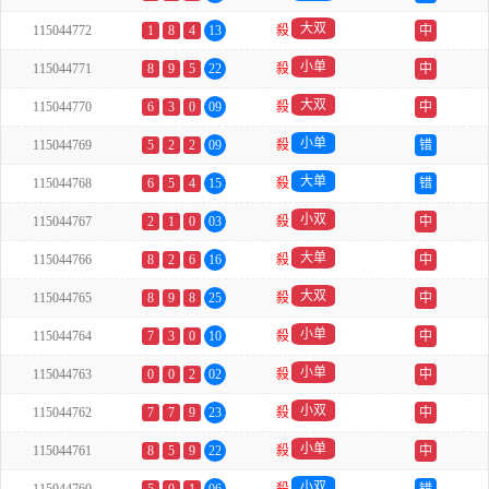
大双
115044772
1
8
4
13
殺
中
小单
115044771
8
9
5
22
殺
中
大双
115044770
6
3
0
09
殺
中
小单
115044769
5
2
2
09
殺
错
大单
115044768
6
5
4
15
殺
错
小双
115044767
2
1
0
03
殺
中
大单
115044766
8
2
6
16
殺
中
大双
115044765
8
9
8
25
殺
中
小单
115044764
7
3
0
10
殺
中
小单
115044763
0
0
2
02
殺
中
小双
115044762
7
7
9
23
殺
中
小单
115044761
8
5
9
22
殺
中
小双