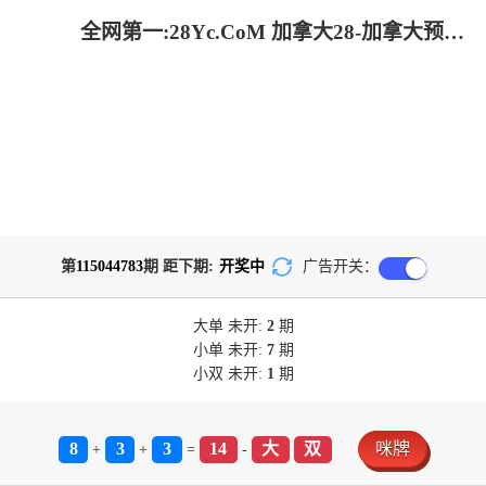
全网第一:28Yc.CoM 加拿大28-加拿大预测|加拿大PC在线预测|加拿大PC结果查询|28在线预测咪牌查询_专注研究咪牌_加拿大2.8_官方数据!
第
115044783
期 距下期:
开奖中
广告开关：
大单
未开:
2
期
小单
未开:
7
期
小双
未开:
1
期
8
3
3
14
大
双
咪牌
+
+
=
-