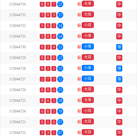
大单
115044734
6
9
7
22
殺
中
大双
115044733
5
9
3
17
殺
中
小双
115044732
5
6
3
14
殺
中
小单
115044731
2
8
4
14
殺
中
小单
115044730
6
3
4
13
殺
错
大双
115044729
0
6
6
12
殺
中
小单
115044728
6
2
3
11
殺
错
小双
115044727
2
7
3
12
殺
错
大双
115044726
8
9
4
21
殺
中
大单
115044725
9
6
3
18
殺
中
小双
115044724
6
8
5
19
殺
中
大双
115044723
0
1
6
07
殺
中
大双
115044722
3
3
1
07
殺
中