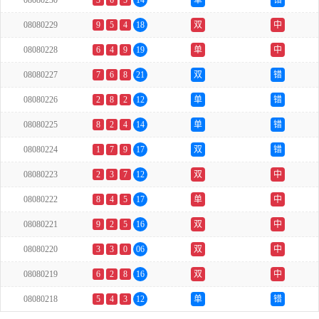
08080230
3
6
5
14
单
错
08080229
9
5
4
18
双
中
08080228
6
4
9
19
单
中
08080227
7
6
8
21
双
错
08080226
2
8
2
12
单
错
08080225
8
2
4
14
单
错
08080224
1
7
9
17
双
错
08080223
2
3
7
12
双
中
08080222
8
4
5
17
单
中
08080221
9
2
5
16
双
中
08080220
3
3
0
06
双
中
08080219
6
2
8
16
双
中
08080218
5
4
3
12
单
错