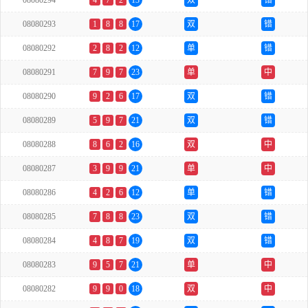
08080294
4
7
2
13
双
错
08080293
1
8
8
17
双
错
08080292
2
8
2
12
单
错
08080291
7
9
7
23
单
中
08080290
9
2
6
17
双
错
08080289
5
9
7
21
双
错
08080288
8
6
2
16
双
中
08080287
3
9
9
21
单
中
08080286
4
2
6
12
单
错
08080285
7
8
8
23
双
错
08080284
4
8
7
19
双
错
08080283
9
5
7
21
单
中
08080282
9
9
0
18
双
中