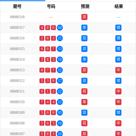
期号
号码
预测
结果
08080318
---
双
---
08080317
4
0
0
04
单
错
08080316
2
8
5
15
双
错
08080315
6
0
7
13
双
错
08080314
3
8
5
16
单
错
08080313
8
7
7
22
双
中
08080312
5
3
9
17
双
错
08080311
9
1
2
12
双
中
08080310
7
4
4
15
单
中
08080309
5
0
0
05
双
错
08080308
5
6
5
16
双
中
08080307
5
8
3
16
双
中