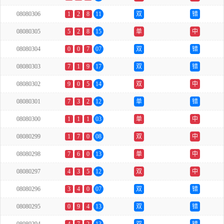
08080306
1
2
8
11
双
错
08080305
5
2
8
15
单
中
08080304
0
0
7
07
双
错
08080303
7
1
9
17
双
错
08080302
9
0
5
14
双
中
08080301
7
3
2
12
单
错
08080300
1
1
1
03
单
中
08080299
1
7
0
08
双
中
08080298
7
6
0
13
单
中
08080297
4
3
5
12
双
中
08080296
3
4
0
07
双
错
08080295
0
9
4
13
双
错