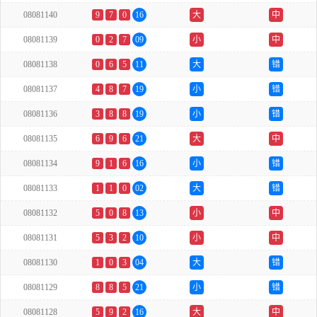
08081140
9
7
0
16
大
中
08081139
0
2
7
09
小
中
08081138
0
6
5
11
大
错
08081137
4
8
7
19
小
错
08081136
3
8
8
19
小
错
08081135
6
9
6
21
大
中
08081134
9
1
6
16
小
错
08081133
1
1
0
02
大
错
08081132
5
0
8
13
小
中
08081131
5
3
2
10
小
中
08081130
1
0
3
04
大
错
08081129
8
8
5
21
小
错
08081128
5
9
2
16
大
中