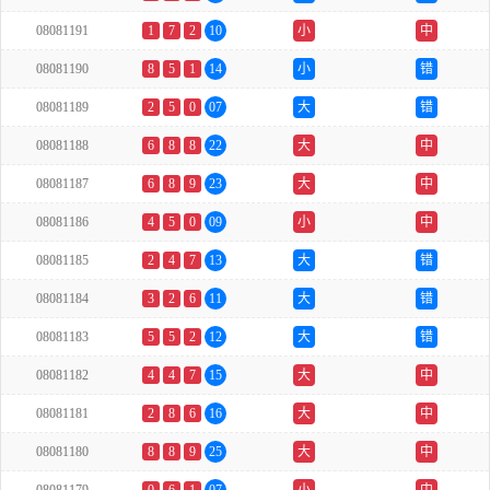
08081191
1
7
2
10
小
中
08081190
8
5
1
14
小
错
08081189
2
5
0
07
大
错
08081188
6
8
8
22
大
中
08081187
6
8
9
23
大
中
08081186
4
5
0
09
小
中
08081185
2
4
7
13
大
错
08081184
3
2
6
11
大
错
08081183
5
5
2
12
大
错
08081182
4
4
7
15
大
中
08081181
2
8
6
16
大
中
08081180
8
8
9
25
大
中