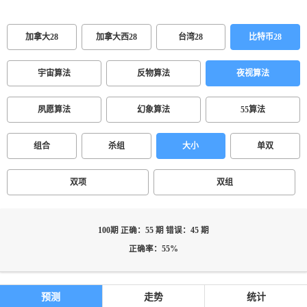
加拿大28
加拿大西28
台湾28
比特币28
宇宙算法
反物算法
夜视算法
夙愿算法
幻象算法
55算法
组合
杀组
大小
单双
双项
双组
100期 正确：55 期 错误：45 期
正确率：55%
预测
走势
统计