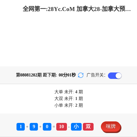
全网第一:28Yc.CoM 加拿大28-加拿大预测|加拿大PC在线预测|加拿大PC结果查询|28在线预测咪牌查询_专注研究咪牌_加拿大2.8_官方数据!
第
08081202
期 距下期:
00
分
00
秒
广告开关：
大单
未开:
4
期
大双
未开:
1
期
小单
未开:
2
期
1
9
0
10
小
双
咪牌
+
+
=
-