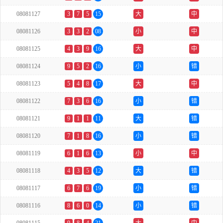
08081127
3
7
5
15
大
中
08081126
3
3
2
08
小
中
08081125
4
3
9
16
大
中
08081124
9
5
2
16
小
错
08081123
5
4
8
17
大
中
08081122
7
3
6
16
小
错
08081121
9
1
1
11
大
错
08081120
7
1
8
16
小
错
08081119
6
1
6
13
小
中
08081118
4
3
5
12
大
错
08081117
6
7
6
19
小
错
08081116
8
6
0
14
小
错