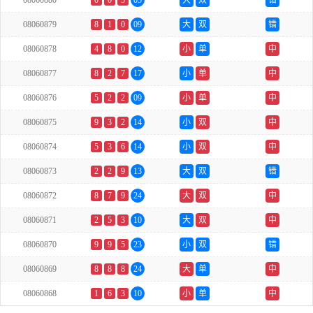
08060880
0
0
5
05
大
双
错
08060879
8
1
0
09
大
双
错
08060878
4
8
0
12
小
单
中
08060877
8
2
7
17
小
单
中
08060876
5
2
2
09
小
单
中
08060875
9
3
2
14
小
双
中
08060874
5
3
6
14
小
双
中
08060873
2
2
9
13
大
双
错
08060872
8
7
9
24
大
双
中
08060871
2
5
3
10
大
双
中
08060870
9
9
5
23
小
双
错
08060869
8
8
8
24
大
单
中
08060868
1
6
3
10
小
单
中