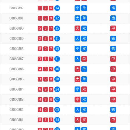
08060892
1
7
6
14
小
单
错
08060891
1
2
9
12
大
单
错
08060890
5
3
7
15
大
双
中
08060889
2
3
6
11
大
双
错
08060888
8
0
7
15
小
双
错
08060887
3
1
7
11
大
单
中
08060886
4
3
9
16
大
单
中
08060885
3
9
8
20
大
单
中
08060884
6
9
9
24
小
双
中
08060883
4
3
0
07
小
双
中
08060882
4
0
1
05
大
双
错
08060881
8
1
5
14
大
双
中