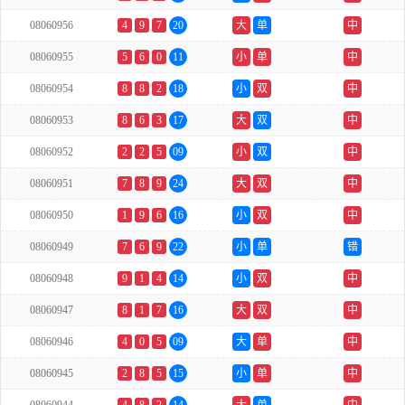
08060956
4
9
7
20
大
单
中
08060955
5
6
0
11
小
单
中
08060954
8
8
2
18
小
双
中
08060953
8
6
3
17
大
双
中
08060952
2
2
5
09
小
双
中
08060951
7
8
9
24
大
双
中
08060950
1
9
6
16
小
双
中
08060949
7
6
9
22
小
单
错
08060948
9
1
4
14
小
双
中
08060947
8
1
7
16
大
双
中
08060946
4
0
5
09
大
单
中
08060945
2
8
5
15
小
单
中