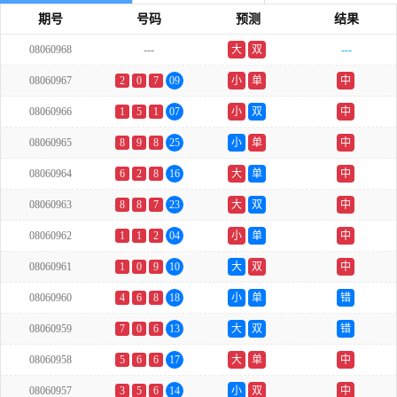
期号
号码
预测
结果
08060968
---
大
双
---
08060967
2
0
7
09
小
单
中
08060966
1
5
1
07
小
双
中
08060965
8
9
8
25
小
单
中
08060964
6
2
8
16
大
单
中
08060963
8
8
7
23
大
双
中
08060962
1
1
2
04
小
单
中
08060961
1
0
9
10
大
双
中
08060960
4
6
8
18
小
单
错
08060959
7
0
6
13
大
双
错
08060958
5
6
6
17
大
单
中
08060957
3
5
6
14
小
双
中