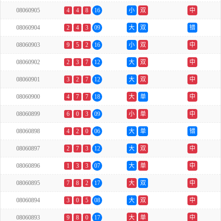
08060905
4
4
8
16
小
双
中
08060904
2
4
3
09
大
双
错
08060903
9
5
2
16
小
双
中
08060902
2
3
7
12
大
双
中
08060901
3
2
7
12
大
双
中
08060900
4
7
7
18
大
单
中
08060899
6
0
3
09
小
单
中
08060898
4
2
0
06
大
单
错
08060897
2
7
3
12
大
双
中
08060896
1
3
3
07
大
单
中
08060895
7
8
2
17
大
双
中
08060894
3
0
5
08
大
双
中
08060893
9
8
0
17
大
单
中