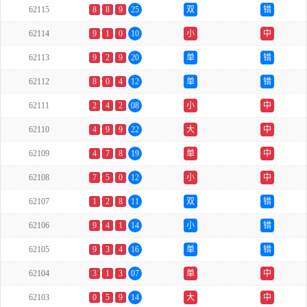
62115
8
8
9
25
双
错
62114
9
1
0
10
小
中
62113
9
2
9
20
单
错
62112
8
0
4
12
单
错
62111
2
4
2
08
小
中
62110
4
9
9
22
大
中
62109
4
7
8
19
单
中
62108
7
5
0
12
小
中
62107
1
2
8
11
双
错
62106
9
4
1
14
小
错
62105
9
3
4
16
单
错
62104
3
1
3
07
单
中
62103
0
5
9
14
大
中