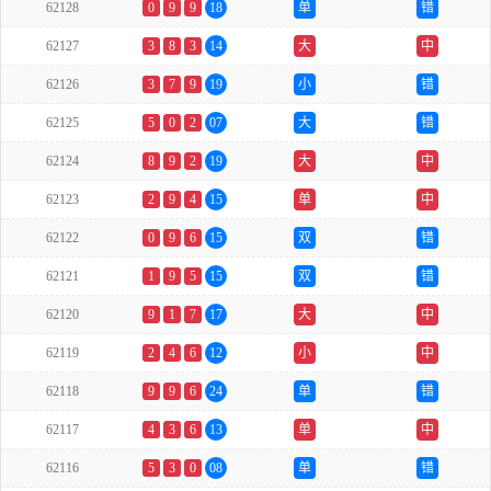
62128
0
9
9
18
单
错
62127
3
8
3
14
大
中
62126
3
7
9
19
小
错
62125
5
0
2
07
大
错
62124
8
9
2
19
大
中
62123
2
9
4
15
单
中
62122
0
9
6
15
双
错
62121
1
9
5
15
双
错
62120
9
1
7
17
大
中
62119
2
4
6
12
小
中
62118
9
9
6
24
单
错
62117
4
3
6
13
单
中
62116
5
3
0
08
单
错