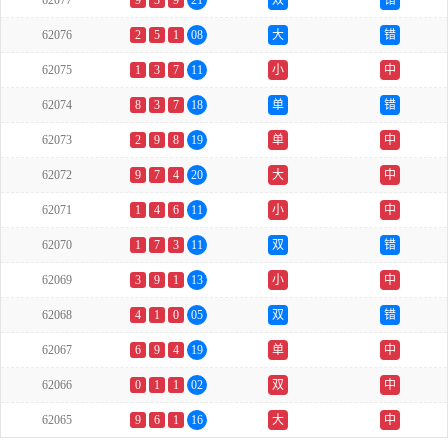
62077
9
3
9
21
双
错
62076
2
5
1
08
大
错
62075
1
3
7
11
小
中
62074
8
3
7
18
单
错
62073
2
9
8
19
单
中
62072
9
7
4
20
大
中
62071
1
4
6
11
小
中
62070
1
7
3
11
双
错
62069
3
9
1
13
小
中
62068
4
1
0
05
双
错
62067
6
9
4
19
单
中
62066
0
1
1
02
双
中
62065
9
6
1
16
大
中