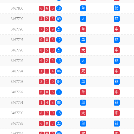
3467800
6
6
6
18
单
错
3467799
4
2
3
09
大
错
3467798
7
5
9
21
单
中
3467797
9
0
3
12
单
错
3467796
8
5
8
21
大
中
3467795
6
2
5
13
大
错
3467794
1
1
4
06
双
中
3467793
3
1
0
04
单
错
3467792
6
0
5
11
单
中
3467791
1
4
3
08
单
错
3467790
8
7
0
15
大
中
3467789
6
9
7
22
单
错