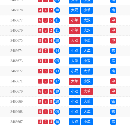
3466679
2
0
1
03
大单
小双
错
3466678
4
4
2
10
大双
小单
错
3466677
6
0
5
11
小单
大双
中
3466676
0
9
2
11
小单
大双
中
3466675
8
8
4
20
大双
小单
中
3466674
6
7
1
14
小双
大单
错
3466673
3
1
1
05
大单
小双
错
3466672
2
6
5
13
小双
大单
错
3466671
1
7
9
17
大单
小双
中
3466670
6
7
6
19
小双
大单
中
3466669
9
3
8
20
小双
大单
错
3466668
0
4
5
09
小双
大单
错
3466667
4
2
4
10
大双
小单
错