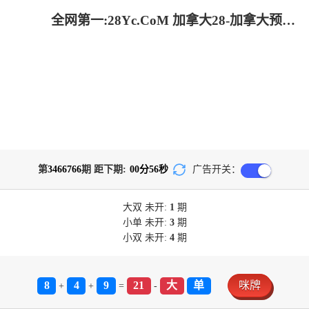
全网第一:28Yc.CoM 加拿大28-加拿大预测|加拿大PC在线预测|加拿大PC结果查询|28在线预测咪牌查询_专注研究咪牌_加拿大2.8_官方数据!
第
3466766
期 距下期:
00
分
56
秒
广告开关：
大双
未开:
1
期
小单
未开:
3
期
小双
未开:
4
期
8
4
9
21
大
单
咪牌
+
+
=
-