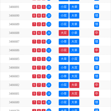
3466691
0
9
5
14
小双
大单
错
3466690
8
8
4
20
小双
大单
错
3466689
7
2
4
13
小双
大单
错
3466688
9
6
5
20
大双
小单
中
3466687
7
1
9
17
小单
大双
错
3466686
3
6
3
12
小双
大单
中
3466685
7
6
5
18
大单
小双
错
3466684
9
7
7
23
小单
大双
错
3466683
7
9
1
17
小单
大双
错
3466682
9
7
5
21
小双
大单
中
3466681
9
7
2
18
小单
大双
中
3466680
7
9
4
20
小双
大单
错