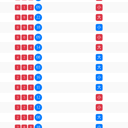
09
小
6
1
2
22
大
9
9
4
18
小
0
9
9
09
小
9
0
0
14
大
3
7
4
08
大
4
2
2
03
大
1
0
2
16
小
2
5
9
11
大
8
2
1
12
小
3
5
4
12
小
3
2
7
08
大
2
5
1
18
小
2
8
8