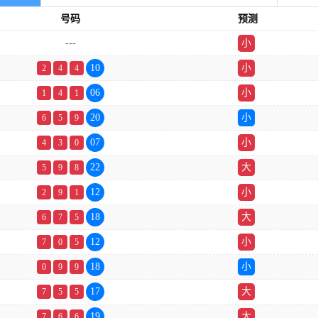
号码
预测
---
小
双
10
小
2
4
4
06
小
1
4
1
20
小
6
5
9
07
小
4
3
0
22
大
5
9
8
12
小
2
9
1
18
大
6
7
5
12
小
7
0
5
18
小
0
9
9
17
大
7
5
5
19
大
7
6
6