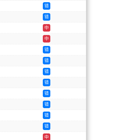
错
错
中
中
错
错
错
错
错
错
错
错
中