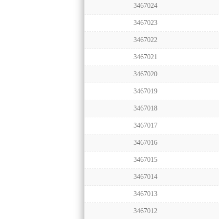
3467024
3467023
3467022
3467021
3467020
3467019
3467018
3467017
3467016
3467015
3467014
3467013
3467012