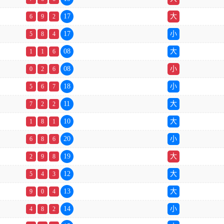
17
大
6
9
2
17
小
5
8
4
08
大
1
1
6
08
小
0
2
6
18
小
5
6
7
11
大
7
2
2
10
大
1
8
1
20
小
6
8
6
19
大
2
9
8
12
大
5
4
3
13
大
9
0
4
14
小
4
8
2