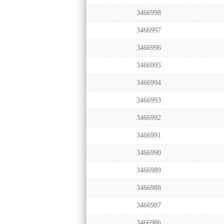
3466998
3466997
3466996
3466995
3466994
3466993
3466992
3466991
3466990
3466989
3466988
3466987
3466986