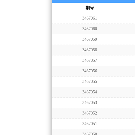
期号
3467061
3467060
3467059
3467058
3467057
3467056
3467055
3467054
3467053
3467052
3467051
3467050