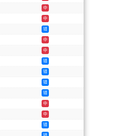
中
中
错
中
中
错
错
错
错
中
中
错
错