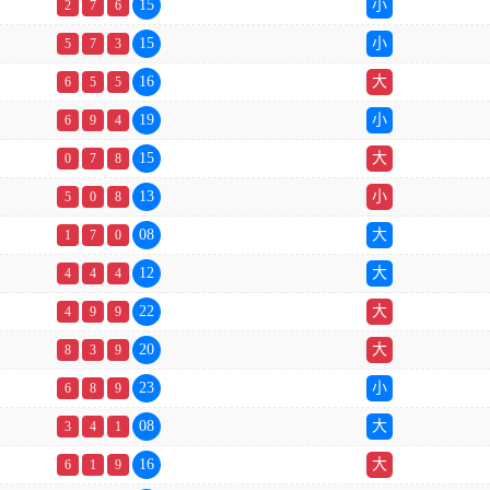
15
小
2
7
6
15
小
5
7
3
16
大
6
5
5
19
小
6
9
4
15
大
0
7
8
13
小
5
0
8
08
大
1
7
0
12
大
4
4
4
22
大
4
9
9
20
大
8
3
9
23
小
6
8
9
08
大
3
4
1
16
大
6
1
9