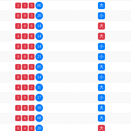
06
大
2
1
3
20
小
8
9
3
14
大
2
6
6
14
大
4
2
8
14
小
8
3
3
21
小
9
8
4
05
大
2
0
3
14
小
8
5
1
11
大
4
5
2
17
小
5
9
3
10
大
2
6
2
08
大
0
6
2
20
大
8
4
8